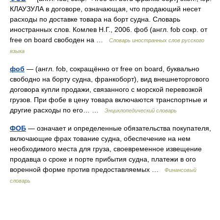
КЛАУЗУЛА в договоре, означающая, что продающий несет
расходы по доставке товара на борт судна. Словарь
иностранных слов. Комлев Н.Г., 2006. фоб (англ. fob сокр. от
free on board свободен на …
Словарь иностранных слов русского
языка
фоб
— (англ. fob, сокращённо от free on board, буквально
свободно на борту судна, франкоборт), вид внешнеторгового
договора купли продажи, связанного с морской перевозкой
грузов. При фобе в цену товара включаются транспортные и
другие расходы по его… …
Энциклопедический словарь
ФОБ
— означает и определенные обязательства покупателя,
включающие фрах тование судна, обеспечение на нем
необходимого места для груза, своевременное извещение
продавца о сроке и порте прибытия судна, платежи в ого
воренной форме против предоставляемых …
Финансовый
словарь