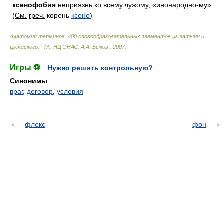
ксенофобия
неприязнь ко всему чужому, «инонародно-му»
(
См.
греч.
корень
ксено
)
Анатомия терминов. 400 словообразовательных элементов из латыни и
греческого. - М.: НЦ ЭНАС
.
А.А. Быков
.
2007
.
Игры ⚽
Нужно решить контрольную?
Синонимы
:
враг
,
договор
,
условия
флекс
фон