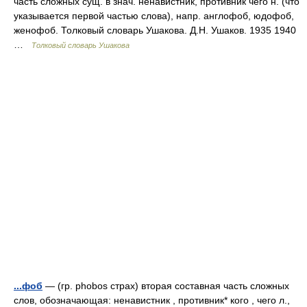
часть сложных сущ. в знач. ненавистник, противник чего н. (что
указывается первой частью слова), напр. англофоб, юдофоб,
женофоб. Толковый словарь Ушакова. Д.Н. Ушаков. 1935 1940
…
Толковый словарь Ушакова
...фоб
— (гр. phobos страх) вторая составная часть сложных
слов, обозначающая: ненавистник , противник* кого , чего л.,