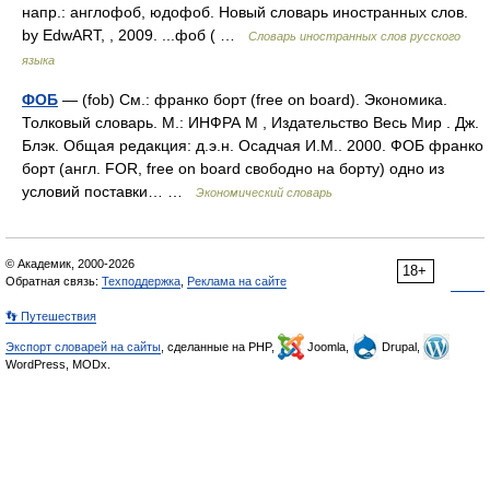
напр.: англофоб, юдофоб. Новый словарь иностранных слов.
by EdwART, , 2009. ...фоб ( …
Словарь иностранных слов русского
языка
ФОБ
— (fob) См.: франко борт (free on board). Экономика.
Толковый словарь. М.: ИНФРА М , Издательство Весь Мир . Дж.
Блэк. Общая редакция: д.э.н. Осадчая И.М.. 2000. ФОБ франко
борт (англ. FOR, free on board свободно на борту) одно из
условий поставки… …
Экономический словарь
© Академик, 2000-2026
18+
Обратная связь:
Техподдержка
,
Реклама на сайте
👣 Путешествия
Экспорт словарей на сайты
, сделанные на PHP,
Joomla,
Drupal,
WordPress, MODx.