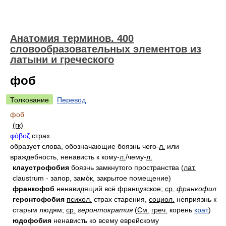
Анатомия терминов. 400
словообразовательных элементов из
латыни и греческого
фоб
Толкование
Перевод
фоб
(гк)
φόβοζ
страх
образует слова, обозначающие боязнь чего-
л.
или
враждебность, ненависть к кому-
л.
/чему-
л.
клаустрофобия
боязнь замкнутого пространства (
лат.
claustrum - запор, замόк, закрытое помещение)
франкофоб
ненавидящий всё французское;
ср.
франкофил
геронтофобия
психол.
страх старения,
социол.
неприязнь к
старым людям;
ср.
геронтократия
(
См.
греч.
корень
крат
)
юдофобия
ненависть ко всему еврейскому