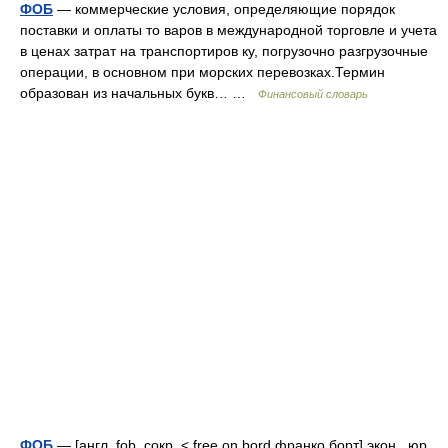
ФОБ
— коммерческие условия, определяющие порядок
поставки и оплаты то варов в международной торговле и учета
в ценах затрат на транспортиров ку, погрузочно разгрузочные
операции, в основном при морских перевозках.Термин
образован из начальных букв… …
Финансовый словарь
ФОБ
— [англ. fob, сокр. < free on bord франко борт] экон., юр.